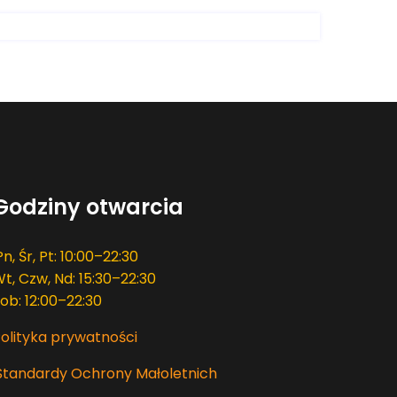
Godziny otwarcia
Pn, Śr, Pt: 10:00–22:30
t, Czw, Nd: 15:30–22:30
ob: 12:00–22:30
olityka prywatności
Standardy Ochrony Małoletnich