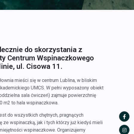
ecznie do skorzystania z
rty Centrum Wspinaczkowego
inie, ul. Cisowa 11.
ownia mieści się w centrum Lublina, w bliskim
akademickiego UMCS. W pełni wyposażony obiekt
 oddzielna sala ćwiczeń) zajmuje powierzchnię
0 m2 to hala wspinaczkowa.
est do wszystkich chętnych, pragnących
ze wspinaczką, jak i tych którzy już kiedyś mieli
miejętności wspinaczkowe. Organizujemy