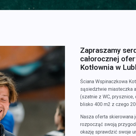
Zapraszamy serd
całorocznej ofe
Kotłownia w Lubl
Ściana Wspinaczkowa Kotł
sąsiedztwie miasteczka 
(szatnie z WC, prysznice,
blisko 400 m2 z czego 20
Nasza oferta skierowana j
rozpocząć swoją przygodę 
okazję sprawdzić swoje u